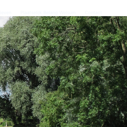
tieven
Plaatselijk Belang Welsum
Contact