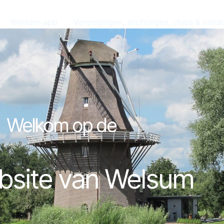
Welsum-app
Verenigingen, stichtingen, clubs & initia
Welkom op de
bsite van Welsum