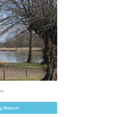
um
ang Welsum