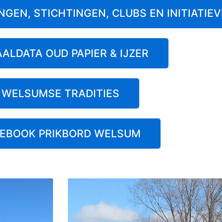
NGEN, STICHTINGEN, CLUBS EN INITIATIE
ALDATA OUD PAPIER & IJZER
WELSUMSE TRADITIES
CEBOOK PRIKBORD WELSUM