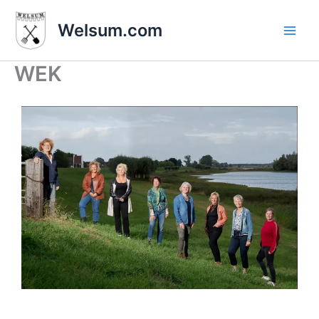
Ga
naar
Welsum.com
de
inhoud
WEK